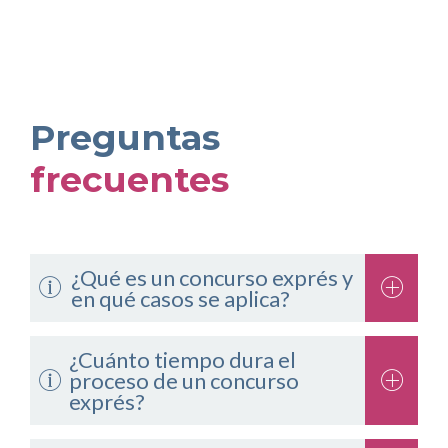
Preguntas
frecuentes
¿Qué es un concurso exprés y
en qué casos se aplica?
El concurso exprés es un procedimiento simplificado que
permite declarar y concluir un concurso de acreedores en el
¿Cuánto tiempo dura el
proceso de un concurso
mismo acto. Se aplica cuando el deudor no tiene activos
exprés?
suficientes para cubrir los costos del proceso concursal, lo
que hace inviable cualquier liquidación.
El concurso exprés es el procedimiento más rápido dentro