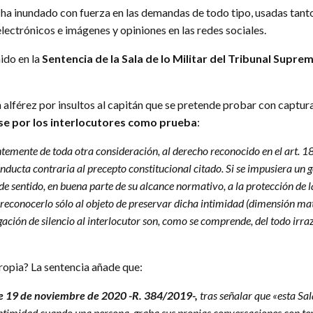
 ha inundado con fuerza en las demandas de todo tipo, usadas ta
lectrónicos e imágenes y opiniones en las redes sociales.
ido en la
Sentencia de la Sala de lo Militar del Tribunal Supre
alférez por insultos al capitán que se pretende probar con captura
se por los interlocutores como prueba
:
temente de toda otra consideración, al derecho reconocido en el art. 18.
onducta contraria al precepto constitucional citado. Si se impusiera un 
de sentido, en buena parte de su alcance normativo, a la protección de la
 reconocerlo sólo al objeto de preservar dicha intimidad (dimensión mater
ación de silencio al interlocutor son, como se comprende, del todo irra
propia? La sentencia añade que:
e 19 de noviembre de 2020 -R. 384/2019-,
tras señalar que «esta Sal
 intimidad cuando una persona, graba sus propias conversaciones con te