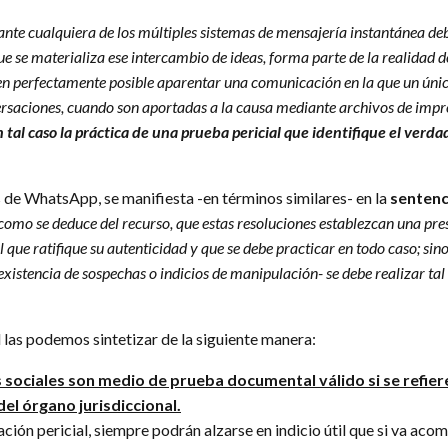
nte cualquiera de los múltiples sistemas de mensajería instantánea de
e se materializa ese intercambio de ideas, forma parte de la realidad d
en perfectamente posible aparentar una comunicación en la que un únic
rsaciones, cuando son aportadas a la causa mediante archivos de impre
 tal caso la práctica de una prueba pericial que identifique el verd
s de WhatsApp, se manifiesta -en términos similares- en la
sentenc
 como se deduce del recurso, que estas resoluciones establezcan una pr
 que ratifique su autenticidad y que se debe practicar en todo caso; s
 existencia de sospechas o indicios de manipulación- se debe realizar ta
l las podemos sintetizar de la siguiente manera:
sociales son medio de prueba documental válido si se refiere
del órgano jurisdiccional.
cación pericial, siempre podrán alzarse en indicio útil que si va a