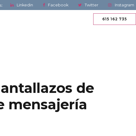
s:
Linkedin
Facebook
Twitter
Instagram
ACTUALIDAD
CONTACTAR
615 162 735
pantallazos de
e mensajería