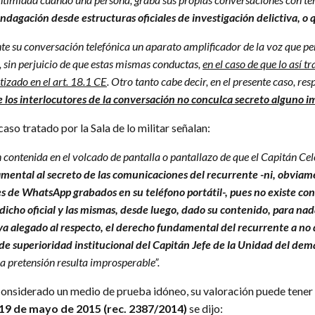
ndagación desde estructuras oficiales de investigación delictiva, o 
nte su conversación telefónica un aparato amplificador de la voz que p
, sin perjuicio de que estas mismas conductas,
en el caso de que lo así t
tizado en el art. 18.1 CE
. Otro tanto cabe decir, en el presente caso, re
e los interlocutores de la conversación no conculca secreto alguno im
so tratado por la Sala de lo militar señalan:
 contenida en el volcado de pantalla o pantallazo de que el Capitán Cel
ntal al secreto de las comunicaciones del recurrente -ni, obviamen
s de WhatsApp grabados en su teléfono portátil-, pues no existe con
icho oficial y las mismas, desde luego, dado su contenido, para nada
a alegado al respecto, el derecho fundamental del recurrente a no d
 de superioridad institucional del Capitán Jefe de la Unidad del d
a pretensión resulta improsperable”.
nsiderado un medio de prueba idóneo, su valoración puede tener ot
19 de mayo de 2015 (rec. 2387/2014)
se dijo: