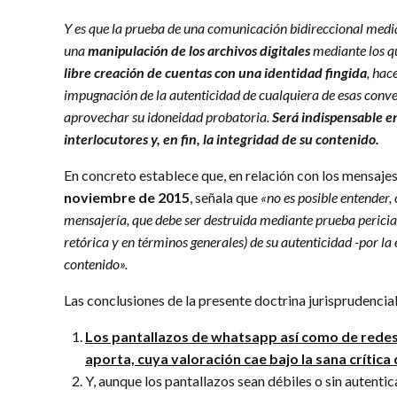
Y es que la prueba de una comunicación bidireccional media
una
manipulación de los archivos digitales
mediante los qu
libre creación de cuentas con una identidad fingida
, hac
impugnación de la autenticidad de cualquiera de esas conve
aprovechar su idoneidad probatoria.
Será indispensable en
interlocutores y, en fin, la integridad de su contenido.
En concreto establece que, en relación con los mensaje
noviembre de 2015
, señala que
«no es posible entender,
mensajería, que debe ser destruida mediante prueba pericial
retórica y en términos generales) de su autenticidad -por la
contenido».
Las conclusiones de la presente doctrina jurisprudencia
Los pantallazos de whatsapp así como de redes 
aporta, cuya valoración cae bajo la sana crítica 
Y, aunque los pantallazos sean débiles o sin autenti