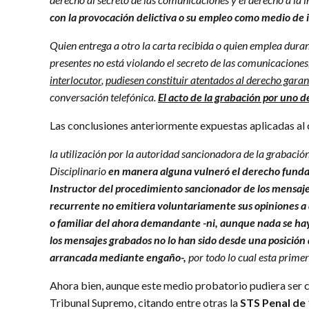
con la provocación delictiva o su empleo como medio de i
Quien entrega a otro la carta recibida o quien emplea dura
presentes no está violando el secreto de las comunicaciones
interlocutor
,
pudiesen constituir atentados al derecho garan
conversación telefónica.
El acto de la grabación por uno d
Las conclusiones anteriormente expuestas aplicadas al ca
la utilización por la autoridad sancionadora de la grabación
Disciplinario
en manera alguna vulneró el derecho fundame
Instructor del procedimiento sancionador de los mensaje
recurrente no emitiera voluntariamente sus opiniones a d
o familiar del ahora demandante -ni, aunque nada se hay
los mensajes grabados no lo han sido desde una posición
arrancada mediante engaño-,
por todo lo cual esta primer
Ahora bien, aunque este medio probatorio pudiera ser co
Tribunal Supremo, citando entre otras la
STS Penal de 