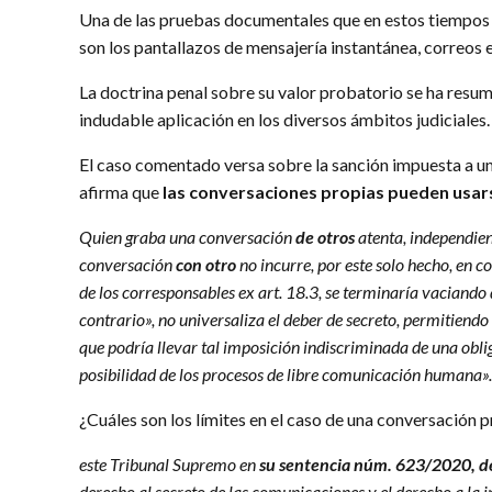
Una de las pruebas documentales que en estos tiempos
son los pantallazos de mensajería instantánea, correos e
La doctrina penal sobre su valor probatorio se ha resum
indudable aplicación en los diversos ámbitos judiciales.
El caso comentado versa sobre la sanción impuesta a un 
afirma que
las conversaciones propias pueden usar
Quien graba una conversación
de otros
atenta, independien
conversación
con otro
no incurre, por este solo hecho, en c
de los corresponsables ex art. 18.3, se terminaría vaciando 
contrario», no universaliza el deber de secreto, permitiendo
que podría llevar tal imposición indiscriminada de una oblig
posibilidad de los procesos de libre comunicación humana».
¿Cuáles son los límites en el caso de una conversación 
este Tribunal Supremo en
su sentencia núm. 623/2020, d
derecho al secreto de las comunicaciones y el derecho a la