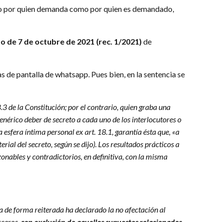
nto por quien demanda como por quien es demandado,
mo de 7 de octubre de 2021 (rec. 1/2021)
de
s de pantalla de whatsapp. Pues bien, en la sentencia se
3 de la Constitución; por el contrario, quien graba una
genérico deber de secreto a cada uno de los interlocutores o
 esfera íntima personal ex art. 18.1, garantía ésta que, «a
ial del secreto, según se dijo). Los resultados prácticos a
zonables y contradictorios, en definitiva, con la misma
a de forma reiterada ha declarado la no afectación al
rceros,
con exclusión de aquellos supuestos relacionados